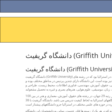
 (Griffith University)
ه گریفیث (Griffith University)
دانشگاه گریفیث (Griffith University) دانشگاهی عمومی در جنوب شرقی کوئینزلند می باشد که در سال 1971 تاسیس گردیده و از سال 1975 به پذیرش دانشجو اقدام کرد. این دانشگاه اولین دانشگاه در استرالیا بود که در رشته های
 نیز بوده است. این دانشگاه دارای چندین پردیس در مناطق مختلف بوده و
 44 هزار دانشجو داشته که در رشته های بازرگانی، جرم شناسی، حقوق، آموزش، مهندسی، فناوری اطلاعات، محیط زیست، طراحی و
دانشگاه گریفیث در برخی رشته های از اعتبار بسیار بالایی در سطح جهان نسبت به سایر رشته ها برخوردار است. به عنوان مثال، این دانشگاه در رشته پرستاری در رتبه 29 جهان، در رشته های حقوق، آموزش، معماری و هنر در بین 100
دانشگاه برتر جهان و در رشته های زبان و علوم زیست محیطی بین 150 دانشگاه برتر جهان است. علاوه بر آن این دانشگاه همه ساله در میان برندگان بهترین دانشگاههای استرالیا به لحاظ کیفیت تدریس می باشد. دانشگاه گریفیث با 38
که در هر یک از زمینه ها قادر خدمت رسانی به دانشجویان این دانشگاه