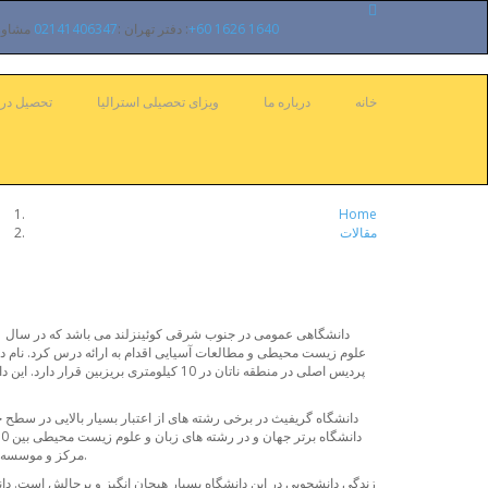
+60 1626 1640
دفتر مالزی :
دفتر تهران :
02141406347
مشاوره
خانه
درباره ما
ویزای تحصیلی استرالیا
تحصیل در ا
Home
مقالات
علوم زیست محیطی و مطالعات آسیایی اقدام به ارائه درس کرد. نام دانش
مرکز و موسسه تحقیقاتی دولتی و غیر دولتی در رشته های مختلف همکاری نزدیک داشته و به همین دلیل همواره در حوزه های علمی مختلف در استرالیا جزو دانشگاههای پیشتاز است.
زندگی دانشجویی در این دانشگاه بسیار هیجان انگیز و پرچالش است. دا