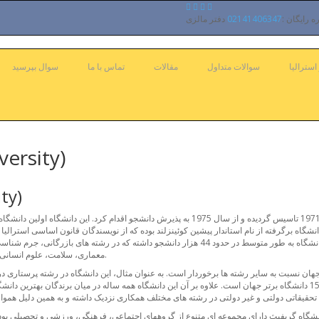
 رایگان :
02141406347
سترالیا
سوالات متداول
مقالات
تماس با ما
سوال بپرسید
دانشگاه گریفیث
دانشگا
گاه برگرفته از نام استاندار پیشین کوئینزلند بوده که از نویسندگان قانون اساسی استرالیا
پردیس اصلی در منطقه ناتان در 10 کیلومتری بریزبین قرار دارد. این دانشگاه به طور متوسط در حدود
معماری، سلامت، علوم انسانی، زبان، موسیقی، علوم هوایی، هنرهای بصری و غیره به تحصیل مشغولند.
نشگاه گریفیث دارای مجموعه ای متنوع از گروههای اجتماعی، فرهنگی، ورزشی و تحصیلی بوده 