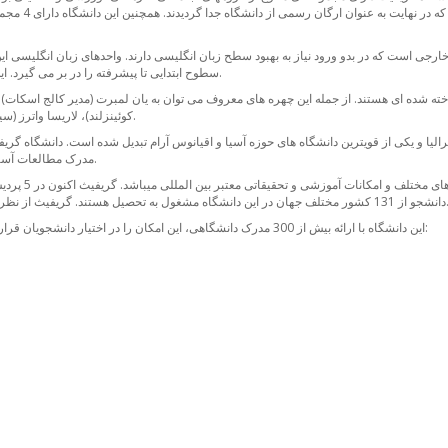
است. برخی باشگ
سطوح ابتدایی تا پیشرفته را در بر می گیرد. این مرکز همچنین دارای بخشی برای برگزاری آزمون زبان آیلتس می باشد.
ه شده ای هستند. از جمله این چهره های معروف می توان به یان لمبرت (مدیر کالج اسکات)، بری
کوئینزلند)، لاریسا واترز (سیاستمدار استرالیایی) و برت راگوس (نماینده مجلس استرالیا) اشاره کرد.
مدرک مطالعات آسیایی و زیست محیطی استرالیا بود و همچنان در این زمین پیشتاز میباشد.
ول به تحصیل هستند. گریفیث از نظر وسعت در بین موسسات آموزش عالی استرالیا در جایگاه نهم قرار دارد.
این دانشگاه با ارائه بیش از 300 مدرک دانشگاهی، این امکان را در اختیار دانشجویان قرار میدهد تا با توجه به علاقه خود مناسب ترین رشته تحصیلی را انتخاب کنند: