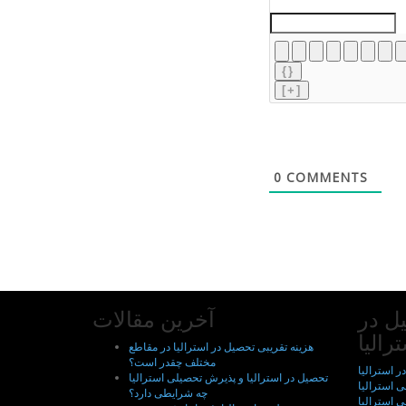
{}
[+]
0
COMMENTS
ل در
آخرین مقالات
رالیا
هزینه تقریبی تحصیل در استرالیا در مقاطع
مختلف چقدر است؟
ر استرالیا
تحصیل در استرالیا و پذیرش تحصیلی استرالیا
ی استرالیا
چه شرایطی دارد؟
 استرالیا