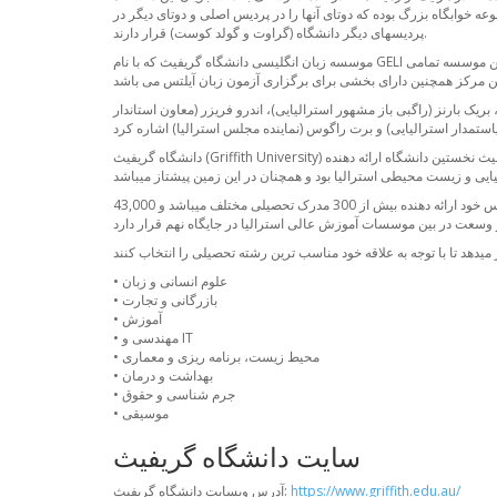
اههای ورزشی این دانشگاه به قدری مشهور گشتند که در نهایت به عنوان ارگان رسمی از دانشگاه جدا گردیدند. همچنین این دانشگاه دارای 4 مجموعه خوابگاه بزرگ بوده که دوتای آنها را در پردیس اصلی و دوتای دیگر در
پردیسهای دیگر دانشگاه (گراوت و گولد کوست) قرار دارند.
موسسه زبان انگلیسی دانشگاه گریفیث که با نام GELI شناخته می شود، ارائه دهنده واحدهای زبان انگلیسی برای دانشجویان خارجی است که در بدو ورود نیاز به بهبود سطح زبان انگلیسی دارند. واحدهای زبان انگلیسی این موسسه تمامی
ک بارنز (راگبی باز مشهور استرالیایی)، اندرو فریزر (معاون استاندار
دانشگاه گریفیث (Griffith University) پس از تاسیس در سال 1975، به یکی از مبتکرتربن موسسات استرالیا و یکی از قویترین دانشگاه های حوزه آسیا و اقیانوس آرام تبدیل شده است. دانشگاه گریفیث نخستین دانشگاه ارائه دهنده
دانشگاه گریفیث از بزرگترین موسسات آموزشی، دارای پردیس های مختلف و امکانات آموزشی و تحقیقاتی معتبر بین المللی میباشد. گریفیث اکنون در 5 پردیس خود ارائه دهنده بیش از 300 مدرک تحصیلی مختلف میباشد و 43,000
• علوم انسانی و زبان
• بازرگانی و تجارت
• آموزش
• مهندسی و IT
• محیط زیست، برنامه ریزی و معماری
• بهداشت و درمان
• جرم شناسی و حقوق
• موسیقی
سایت دانشگاه گریفیث
https://www.griffith.edu.au/
آدرس وبسایت دانشگاه گریفیث: