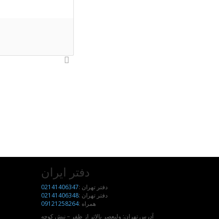
دفتر ایران
دفتر تهران :
02141406347
دفتر تهران :
02141406348
همراه :
09121258264
آدرس تهران: ولیعصر بالاتر از ظفر – نبش کوچه