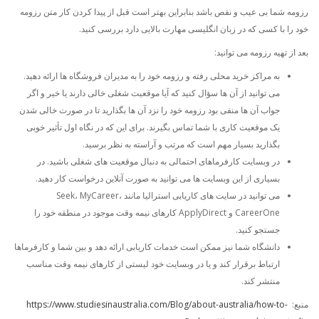
رزومه شما بی عیب و نقص باشد بنابراین بهتر است قبل از پیدا کردن کار متن رزومه
خود را با کسی که در زبان انگلیسی مهارت بالایی دارد بررسی کنید.
بعد از تهیه رزومه می توانید:
به مراکز خرید محلی رفته و رزومه خود را به مدیران فروشگاه ها ارائه دهید.
می توانید از آن ها سؤال کنید که آیا موقعیت شغلی خالی دارند یا خیر و اگر
جواب آن ها منفی بود رزومه خود را نزد آن ها بگذارید تا در صورت خالی شدن
یک موقعیت کاری با شما تماس بگیرند. برای این که در نگاه اول تأثیر خوبی
بگذارید بسیار مهم است که مرتب و آراسته به نظر برسید.
در وبسایت کارفرماهای احتمالی به دنبال موقعیت های شغلی باشید. در
بسیاری از این وبسایت ها می توانید به صورت آنلاین درخواست کار دهید.
می توانید در سایت های کاریابی استرالیا مانند Seek، MyCareer،
CareerOne و ApplyDirect کارهای نیمه وقت موجود در منطقه خود را
جستجو کنید.
دانشگاه شما نیز ممکن است خدمات کاریابی ارائه دهد و بین شما و کارفرماها
ارتباط برقرار کند و یا در وبسایت خود لیستی از کارهای نیمه وقت مناسب
منتشر کند.
منبع:
https://www.studiesinaustralia.com/Blog/about-australia/how-to-