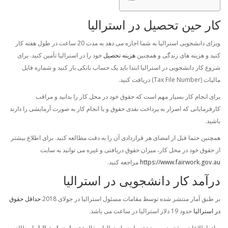
کار حین تحصیل در استرالیا
ویزای دانشجویی استرالیا به شما اجازه می دهد به مدت 20 ساعت در طول هفته کار
کنید و هزینه های زندگی و همچنین
هزینه تحصیل
خود را در استرالیا تأمین کنید. برای
شروع کار دانشجویی در استرالیا ابتدا باید یک حساب بانکی باز کنید و شماره فایل
مالیات (Tax File Number) دریافت کنید.
برای انجام کار بسیار مهم است که حقوق خود در محل کار را بدانید و مراقب
کارفرمایانی که اصرار به پرداخت نقدی حقوق و یا انجام کار به صورت آزمایشی را دارند
باشید.
همچنین حتما قبل از امضای هر قراردادی آن را به دقت مطالعه کنید. برای اطلاع بیشتر
از حقوق خود در محل کار، میزان حقوق دریافتی و غیره می توانید به سایت
https://www.fairwork.gov.au
مراجعه کنید.
درآمد کار دانشجویی در استرالیا
بر طبق آمار منتشر شده توسط مقامات مسئول استرالیا در جولای 2018
حداقل حقوق
در استرالیا
حدود 19 دلار استرالیا در ساعت می باشد.
برای اطلاعات بیشتر در مورد تحصیل در استرالیا، مقاله
تحصیل در استرالیا
را مطالعه